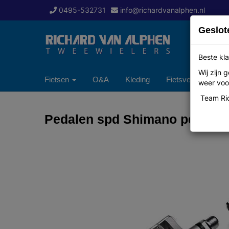
0495-532731
info@richardvanalphen.nl
Geslot
Beste kla
Wij zijn
Fietsen
O&A
Kleding
Fietsverzekering
weer voor
Team Ric
Pedalen spd Shimano pdm324 i