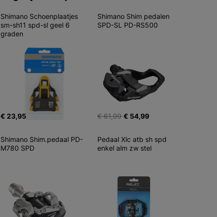
Shimano Schoenplaatjes 
Shimano Shim pedalen 
sm-sh11 spd-sl geel 6 
SPD-SL PD-RS500
graden
€ 23,95
€ 61,99
€ 54,99
Shimano Shim.pedaal PD-
Pedaal Xlc atb sh spd 
M780 SPD
enkel alm zw stel