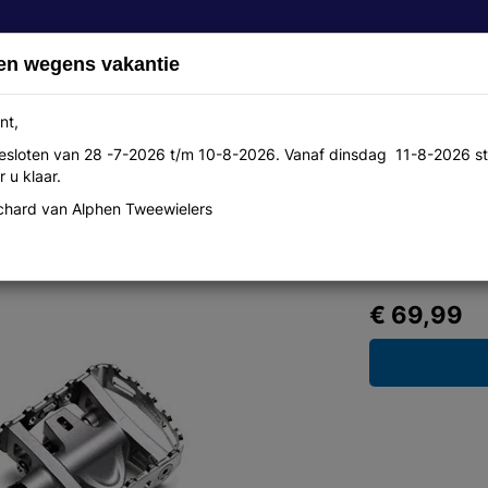
en wegens vakantie
nt,
 gesloten van 28 -7-2026 t/m 10-8-2026. Vanaf dinsdag 11-8-2026 st
Over ons
Aanbiedingen
Werkplaats
Contact
 u klaar.
hard van Alphen Tweewielers
ncl sm-sh56, enkel zijdig spd
€ 69,99