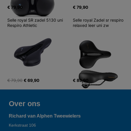
€ 79,90
€ 79,90
Selle royal SR zadel 5130 uni 
Selle royal Zadel sr respiro 
Respiro Athletic
relaxed leer uni zw
€ 79,90
€ 69,90
€ 89,90
Over ons
Richard van Alphen Tweewielers
Kerkstraat 106