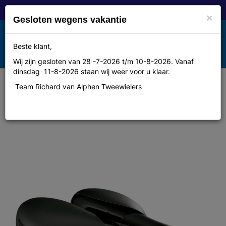
×
Gesloten wegens vakantie
Toggle
Beste klant,
MENU
navigation
Wij zijn gesloten van 28 -7-2026 t/m 10-8-2026. Vanaf
dinsdag 11-8-2026 staan wij weer voor u klaar.
Team Richard van Alphen Tweewielers
Selle royal SR zadel 5131 H
Respiro Moderate