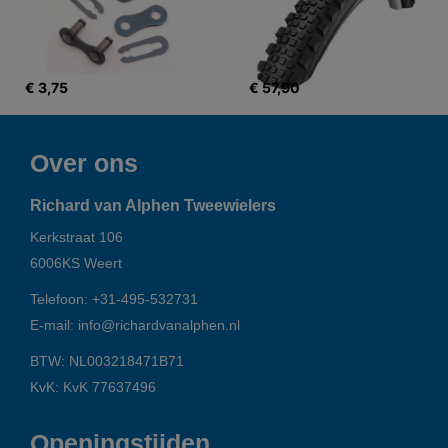
€ 3,75
€ 57,90
Over ons
Richard van Alphen Tweewielers
Kerkstraat 106
6006KS
Weert
Telefoon:
+31-495-532731
E-mail:
info@richardvanalphen.nl
BTW: NL003218471B71
KvK: KvK 77637496
Openingstijden