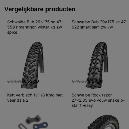
Vergelijkbare producten
Schwalbe Bub 26x175 sc 47-
Schwalbe Bub 29x175 sc 47-
559 r marathon winter kg zw 
622 smart sam zw vw
spike
€ 54,90
€ 52,90
€ 49,90
€ 27,50
Kett verb sch 1v 1/8 Kmc met 
Schwalbe Rock razor 
veer ds a 2
27x2.35 evo vouw snake p-
star tl-easy