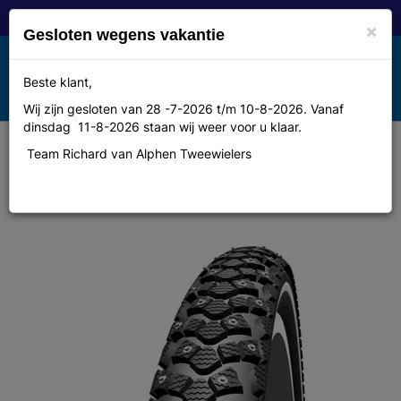
×
Gesloten wegens vakantie
Toggle
Beste klant,
MENU
navigation
Wij zijn gesloten van 28 -7-2026 t/m 10-8-2026. Vanaf
dinsdag 11-8-2026 staan wij weer voor u klaar.
Team Richard van Alphen Tweewielers
Schwalbe Bub 28x135 sc 35-622 r
marathon winter kg zw spike