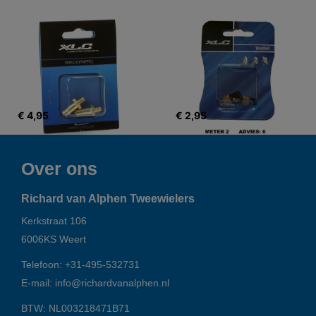
€ 4,95
€ 2,95
Over ons
Richard van Alphen Tweewielers
Kerkstraat 106
6006KS
Weert
Telefoon:
+31-495-532731
E-mail:
info@richardvanalphen.nl
BTW: NL003218471B71