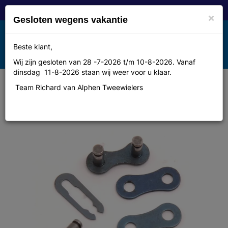
×
Gesloten wegens vakantie
Toggle
Beste klant,
MENU
navigation
Wij zijn gesloten van 28 -7-2026 t/m 10-8-2026. Vanaf
dinsdag 11-8-2026 staan wij weer voor u klaar.
Team Richard van Alphen Tweewielers
Kett verb sch 1v 1/8 Kmc met veer
ds a 2