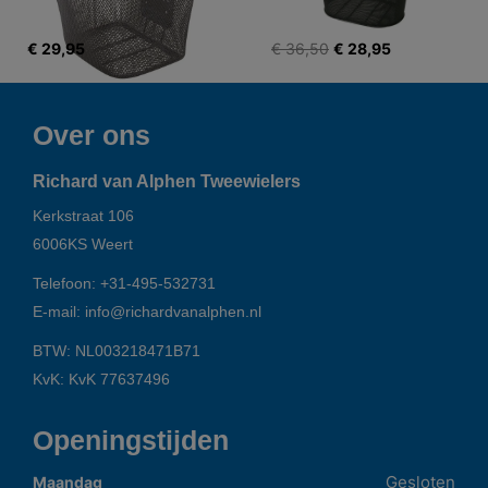
€ 29,95
€ 36,50
€ 28,95
Over ons
Richard van Alphen Tweewielers
Kerkstraat 106
6006KS
Weert
Telefoon:
+31-495-532731
E-mail:
info@richardvanalphen.nl
BTW: NL003218471B71
KvK: KvK 77637496
Openingstijden
Gesloten
Maandag