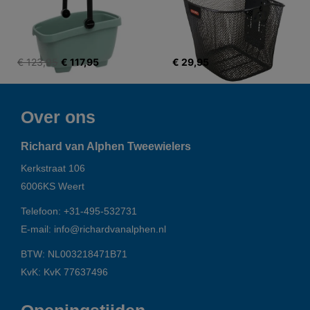
€ 123,95
€ 117,95
€ 29,95
Over ons
Richard van Alphen Tweewielers
Kerkstraat 106
6006KS
Weert
Telefoon:
+31-495-532731
E-mail:
info@richardvanalphen.nl
BTW: NL003218471B71
KvK: KvK 77637496