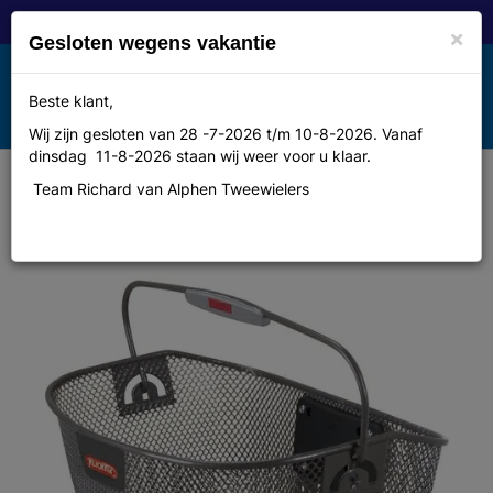
×
Gesloten wegens vakantie
Toggle
Beste klant,
MENU
navigation
Wij zijn gesloten van 28 -7-2026 t/m 10-8-2026. Vanaf
dinsdag 11-8-2026 staan wij weer voor u klaar.
Team Richard van Alphen Tweewielers
Klickfix Mand cordo kf clipper
titanium