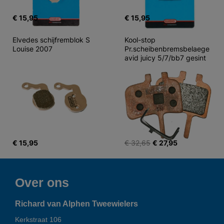
€ 15,95
€ 15,95
Elvedes schijfremblok S 
Kool-stop 
Louise 2007
Pr.scheibenbremsbelaege 
avid juicy 5/7/bb7 gesint
€ 15,95
€ 32,65
€ 27,95
Over ons
Richard van Alphen Tweewielers
Kerkstraat 106