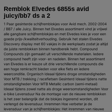
Remblok Elvedes 6855s avid
juicy/bb7 ds a 2
1 Paar gesinterde schijfremblokjes voor Avid mech. 2002-2004
/ BB7 / alle Juicy. Binnen het Elvedes assortiment vind je vrijwel
alle gangbare schijfremblokjes en met Elvedes kies je voor een
goede prijs-/kwaliteitverhouding. Gebruik het stalen Elvedes
Discovery display met 60 vakjes in de werkplaats zodat je altijd
de juiste remblokken binnen handbereik hebt. Compound
Compounds zijn gemaakt uit verschillende materialen. Iedere
compound heeft zijn voor- en nadelen. Binnen het assortiment
van Elvedes is er keuze uit drie verschillende compounds die
een hoge remkracht bieden voor elke fiets en iedere
weerconditie. Organisch Ideaal tijdens droge omstandigheden
Voor MTB / trekking / racefietsen Gesinterd Ideaal tijdens natte
omstandigheden Voor MTB Metallic carbon (semi-metaal)
Ideaal tijdens zowel natte als droge weersomstandigheden Voor
e-bike Levensduur Na de montage van de nieuwe remblokken
is het zeer belangrijk dat de blokjes ingeremd worden, dit
verlengd de levensduur. Inremmen Hoe verbeter je de
levensduur van je schijfremblokjes: Het inremmen van nieuwe