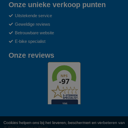
Onze unieke verkoop punten
Uitstekende service
Geweldige reviews
Betrouwbare website
E-bike specialist
Onze reviews
Cookies helpen ons bij het leveren, beschermen en verbeteren van
© 2026 Richard van Alphen. Ondersteund door
SitePack ®
E-Bike Specialist in Weert