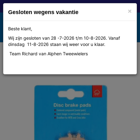
×
Gesloten wegens vakantie
Toggle
Beste klant,
MENU
navigation
Wij zijn gesloten van 28 -7-2026 t/m 10-8-2026. Vanaf
dinsdag 11-8-2026 staan wij weer voor u klaar.
Team Richard van Alphen Tweewielers
Remblok Elvedes 6855s avid
juicy/bb7 ds a 2