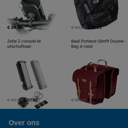
€ 24,99
€ 59,95
€ 51,95
Zefal Z-console M 
Basil Portland Slimfit Double-
uitschuifbaar
Bag d-rood
€ 40,50
€ 37,90
€ 89,99
€ 89,95
Over ons