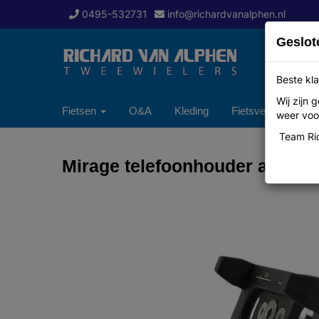
0495-532731
info@richardvanalphen.nl
Geslot
Beste kla
Wij zijn
Fietsen
O&A
Kleding
Fietsverzekering
weer voor
Team Ric
Mirage telefoonhouder alu m/b