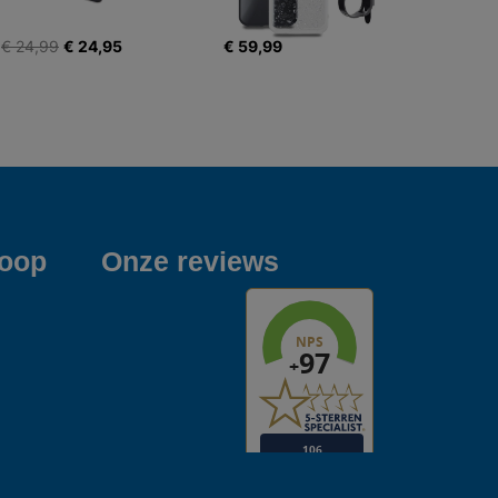
€ 24,99
€ 24,95
€ 59,99
koop
Onze reviews