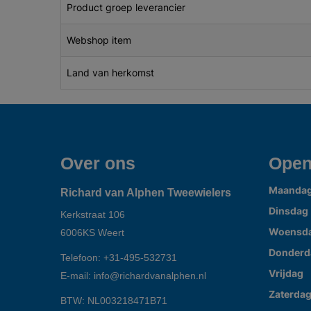
Product groep leverancier
Webshop item
Land van herkomst
Over ons
Open
Maanda
Richard van Alphen Tweewielers
Dinsdag
Kerkstraat 106
Woensd
6006KS
Weert
Donderd
Telefoon:
+31-495-532731
Vrijdag
E-mail:
info@richardvanalphen.nl
Zaterda
BTW: NL003218471B71