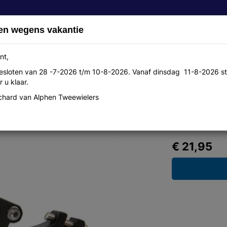
en wegens vakantie
nt,
 gesloten van 28 -7-2026 t/m 10-8-2026. Vanaf dinsdag 11-8-2026 st
Over ons
Aanbiedingen
Werkplaats
Contact
 u klaar.
hard van Alphen Tweewielers
racket black
€ 21,95