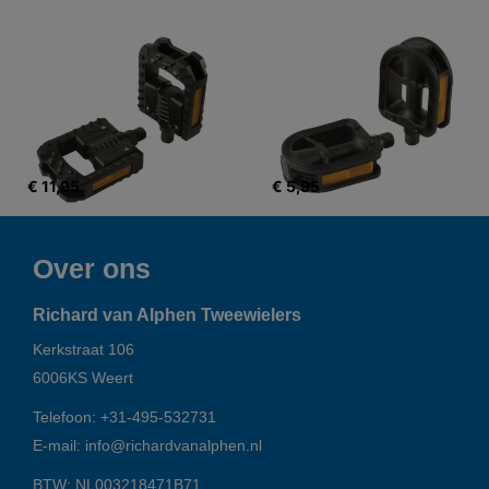
€ 11,95
€ 5,95
Over ons
Richard van Alphen Tweewielers
Kerkstraat 106
6006KS
Weert
Telefoon:
+31-495-532731
E-mail:
info@richardvanalphen.nl
BTW: NL003218471B71