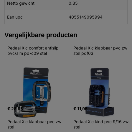
Netto gewicht
0.35
Ean upc
4055149095994
Vergelijkbare producten
Pedaal Xlc comfort antislip 
Pedaal Xlc klapbaar pvc zw 
pvc/alm pd-c09 stel
stel pdf03
€ 28,95
€ 11,95
Pedaal Xlc klapbaar pvc zw 
Pedaal Xlc kind pvc 9/16 zw 
stel
stel