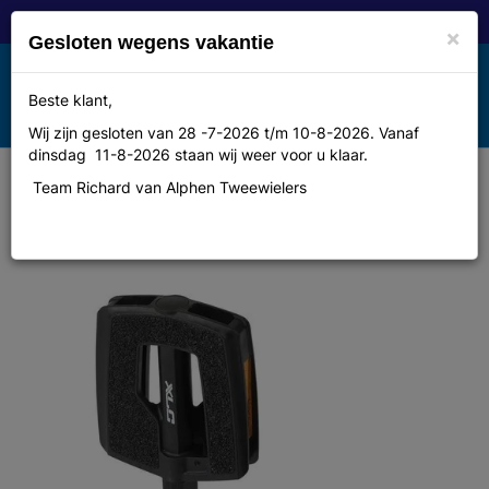
×
Gesloten wegens vakantie
Toggle
Beste klant,
MENU
navigation
Wij zijn gesloten van 28 -7-2026 t/m 10-8-2026. Vanaf
dinsdag 11-8-2026 staan wij weer voor u klaar.
Team Richard van Alphen Tweewielers
Pedaal Xlc comfort grip pvc zw stel
pdc09