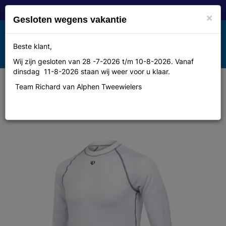
×
Gesloten wegens vakantie
Toggle
Beste klant,
MENU
navigation
Wij zijn gesloten van 28 -7-2026 t/m 10-8-2026. Vanaf
dinsdag 11-8-2026 staan wij weer voor u klaar.
Team Richard van Alphen Tweewielers
Pearl izumi Thermal ls base white
xxl