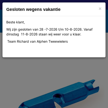
×
Gesloten wegens vakantie
Toggle
Beste klant,
MENU
navigation
Wij zijn gesloten van 28 -7-2026 t/m 10-8-2026. Vanaf
dinsdag 11-8-2026 staan wij weer voor u klaar.
Team Richard van Alphen Tweewielers
Park tool Ventieltool parktool vc-1c