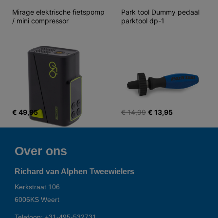
Mirage elektrische fietspomp 
Park tool Dummy pedaal 
/ mini compressor
parktool dp-1
€ 49,95
€ 14,99
€ 13,95
Over ons
Richard van Alphen Tweewielers
Kerkstraat 106
6006KS
Weert
Telefoon:
+31-495-532731