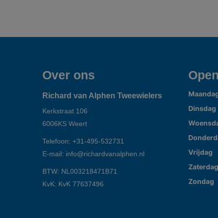
Over ons
Open
Maanda
Richard van Alphen Tweewielers
Dinsdag
Kerkstraat 106
Woensd
6006KS
Weert
Donderd
Telefoon:
+31-495-532731
Vrijdag
E-mail:
info@richardvanalphen.nl
Zaterda
BTW: NL003218471B71
Zondag
KvK: KvK 77637496