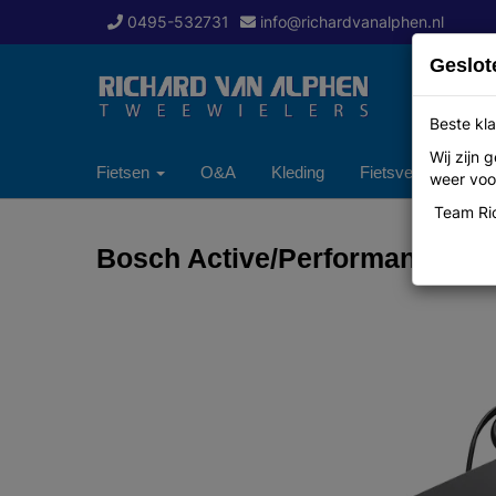
0495-532731
info@richardvanalphen.nl
Geslot
Beste kla
Wij zijn
Fietsen
O&A
Kleding
Fietsverzekering
weer voor
Team Ric
Bosch Active/Performance Acc