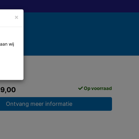
×
aan wij
Op voorraad
69,00
Ontvang meer informatie