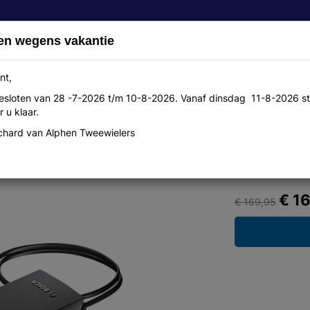
en wegens vakantie
nt,
 gesloten van 28 -7-2026 t/m 10-8-2026. Vanaf dinsdag 11-8-2026 st
Over ons
Aanbiedingen
Werkplaats
Contact
 u klaar.
hard van Alphen Tweewielers
u's en parts E-Bike
€ 1
€ 169,95