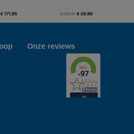
€ 171,95
€ 30,41
€ 29,90
koop
Onze reviews