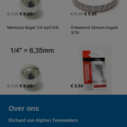
€ 7,20
€ 0,05
€ 6,39
€ 5,95
Merkloos Kogel 1/4 wp(144)
Onbekend Simson kogels 
3/16
€ 7,20
€ 0,05
€ 3,50
Over ons
Richard van Alphen Tweewielers