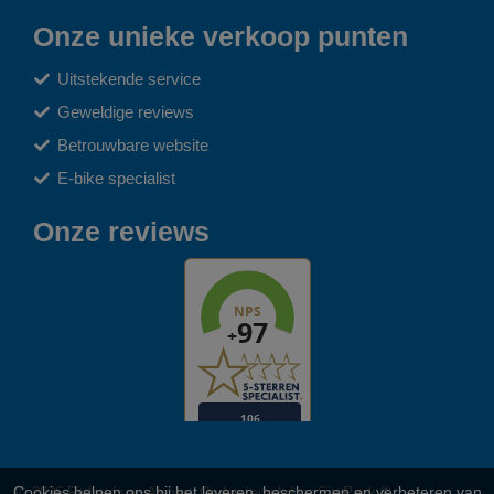
Onze unieke verkoop punten
Uitstekende service
Geweldige reviews
Betrouwbare website
E-bike specialist
Onze reviews
Cookies helpen ons bij het leveren, beschermen en verbeteren van
© 2026 Richard van Alphen. Ondersteund door
SitePack ®