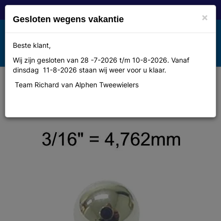
×
Gesloten wegens vakantie
Toggle
Beste klant,
MENU
navigation
Wij zijn gesloten van 28 -7-2026 t/m 10-8-2026. Vanaf
dinsdag 11-8-2026 staan wij weer voor u klaar.
Team Richard van Alphen Tweewielers
Merkloos kogels 3/16 per gros (nr
443102)