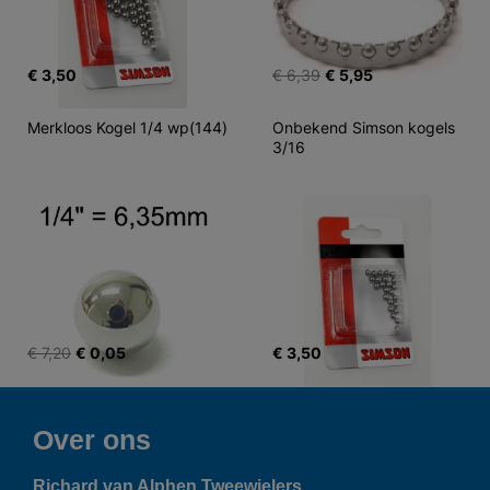
€ 3,50
€ 6,39
€ 5,95
Merkloos Kogel 1/4 wp(144)
Onbekend Simson kogels 
3/16
€ 7,20
€ 0,05
€ 3,50
Over ons
Richard van Alphen Tweewielers