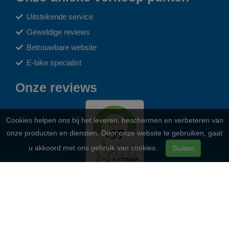
Uitstekende service
Geweldige reviews
Betrouwbare website
E-bike specialist
Onze reviews
Cookies helpen ons bij het leveren, beschermen en verbeteren van
onze producten en diensten. Door onze website te gebruiken, gaat
u akkoord met ons gebruik van cookies.
Sluiten