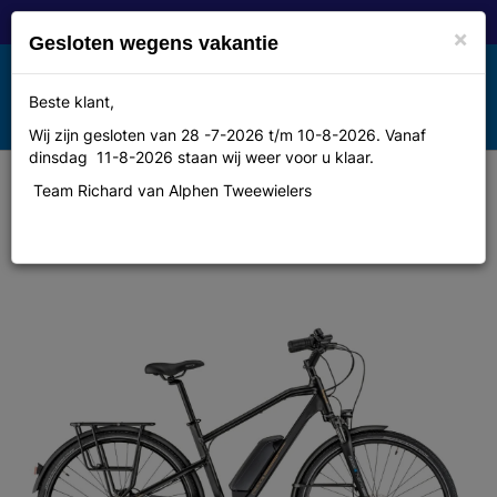
×
Gesloten wegens vakantie
Toggle
Beste klant,
MENU
navigation
Wij zijn gesloten van 28 -7-2026 t/m 10-8-2026. Vanaf
dinsdag 11-8-2026 staan wij weer voor u klaar.
Team Richard van Alphen Tweewielers
Moustache SAMEDI 28.1 L Black
Mat L 2024