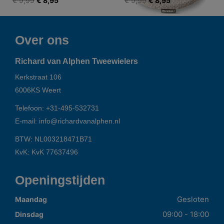
€ 9,99
€ 8,95
€ 9,99
€ 8,95
Over ons
Richard van Alphen Tweewielers
Kerkstraat 106
6006KS
Weert
Telefoon:
+31-495-532731
E-mail:
info@richardvanalphen.nl
BTW: NL003218471B71
KvK: KvK 77637496
Openingstijden
Gesloten
Maandag
09:00 - 18:00
Dinsdag