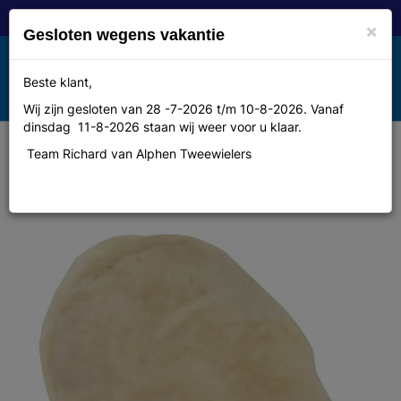
×
Gesloten wegens vakantie
Toggle
Beste klant,
MENU
navigation
Wij zijn gesloten van 28 -7-2026 t/m 10-8-2026. Vanaf
dinsdag 11-8-2026 staan wij weer voor u klaar.
Team Richard van Alphen Tweewielers
Merkloos Zadeldek schapenvacht
univ. wit/beige