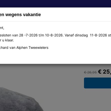
en wegens vakantie
nt,
 gesloten van 28 -7-2026 t/m 10-8-2026. Vanaf dinsdag 11-8-2026 st
Over ons
Aanbiedingen
Werkplaats
Contact
 u klaar.
hard van Alphen Tweewielers
 XL
€ 25
€ 26,95