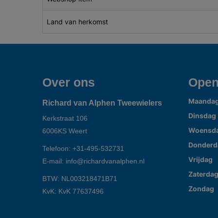
Land van herkomst
Over ons
Open
Maanda
Richard van Alphen Tweewielers
Dinsdag
Kerkstraat 106
Woensd
6006KS
Weert
Donderd
Telefoon:
+31-495-532731
Vrijdag
E-mail:
info@richardvanalphen.nl
Zaterda
BTW: NL003218471B71
Zondag
KvK: KvK 77637496