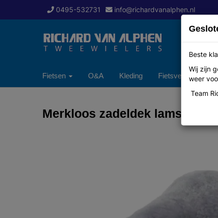
0495-532731
info@richardvanalphen.nl
Geslot
Beste kla
Wij zijn
Fietsen
O&A
Kleding
Fietsverzekering
weer voor
Team Ric
Merkloos zadeldek lamsvacht