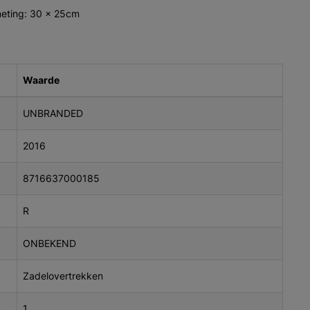
meting: 30 x 25cm
Waarde
UNBRANDED
2016
8716637000185
R
ONBEKEND
Zadelovertrekken
1