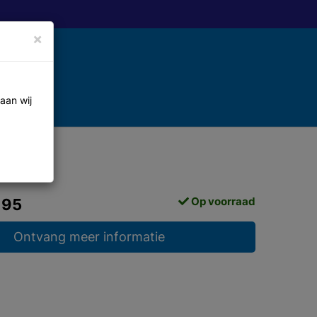
×
aan wij
Op voorraad
,95
Ontvang meer informatie