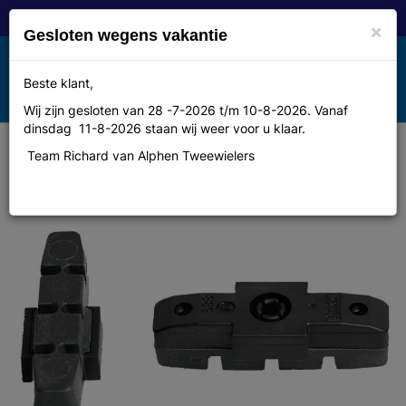
×
Gesloten wegens vakantie
Toggle
Beste klant,
MENU
navigation
Wij zijn gesloten van 28 -7-2026 t/m 10-8-2026. Vanaf
dinsdag 11-8-2026 staan wij weer voor u klaar.
Team Richard van Alphen Tweewielers
Magura Remblok hs11 hs33 zwart
50 st.