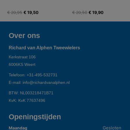
€ 20,95
€ 19,50
€ 20,50
€ 19,90
Over ons
Richard van Alphen Tweewielers
Kerkstraat 106
6006KS
Weert
Telefoon:
+31-495-532731
E-mail:
info@richardvanalphen.nl
BTW: NL003218471B71
KvK: KvK 77637496
Openingstijden
Gesloten
Maandag