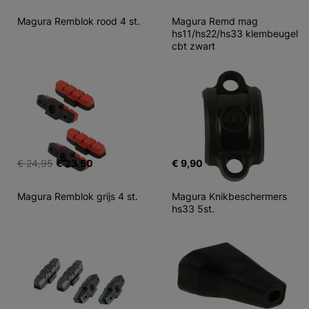
Magura Remblok rood 4 st.
Magura Remd mag 
hs11/hs22/hs33 klembeugel 
cbt zwart
€ 24,95
€ 23,50
€ 9,90
Magura Remblok grijs 4 st.
Magura Knikbeschermers 
hs33 5st.