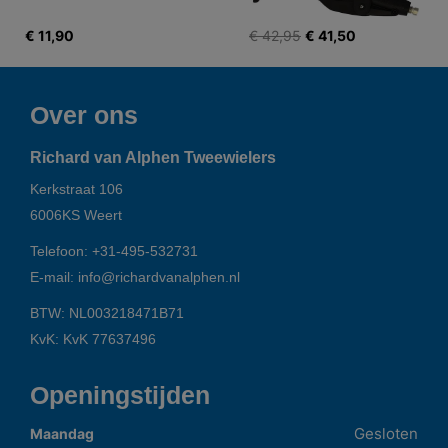
€ 11,90
€ 42,95
€ 41,50
Over ons
Richard van Alphen Tweewielers
Kerkstraat 106
6006KS
Weert
Telefoon:
+31-495-532731
E-mail:
info@richardvanalphen.nl
BTW: NL003218471B71
KvK: KvK 77637496
Openingstijden
Gesloten
Maandag