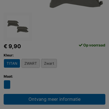
Op voorraad
€ 9,90
Kleur:
TITAN
ZWART
Zwart
Maat:
Ontvang meer informatie