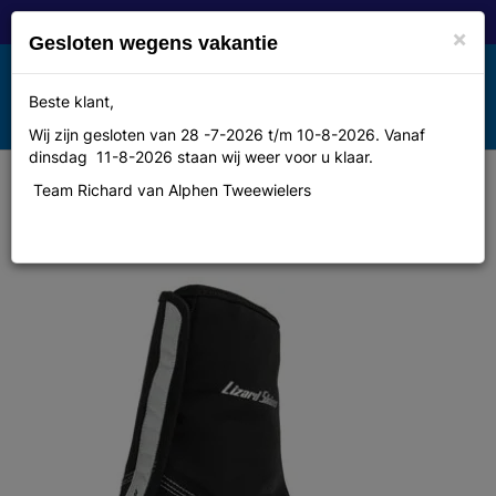
×
Gesloten wegens vakantie
Toggle
Beste klant,
MENU
navigation
Wij zijn gesloten van 28 -7-2026 t/m 10-8-2026. Vanaf
dinsdag 11-8-2026 staan wij weer voor u klaar.
Team Richard van Alphen Tweewielers
Lizardskins Overschoen dry-fiant
thermo maat xl