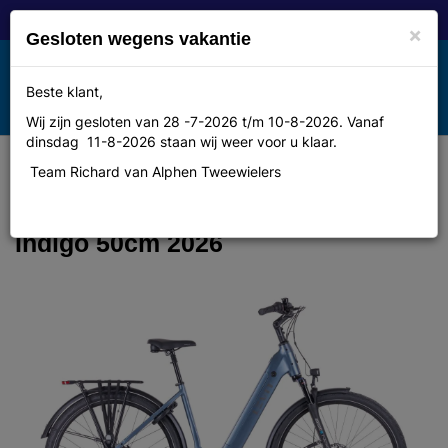
×
Gesloten wegens vakantie
Toggle
Beste klant,
MENU
navigation
Wij zijn gesloten van 28 -7-2026 t/m 10-8-2026. Vanaf
dinsdag 11-8-2026 staan wij weer voor u klaar.
Team Richard van Alphen Tweewielers
LEVIT BELECO 7 lowstep indigo
620Wh 50cm Dames monotube
Indigo 50cm 2026