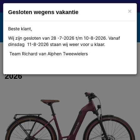
×
Gesloten wegens vakantie
Toggle
Beste klant,
MENU
navigation
Wij zijn gesloten van 28 -7-2026 t/m 10-8-2026. Vanaf
dinsdag 11-8-2026 staan wij weer voor u klaar.
Team Richard van Alphen Tweewielers
Hercules Futura SL I-9 Dames
Ultimiteit bordeaux-matt 53cm
2026