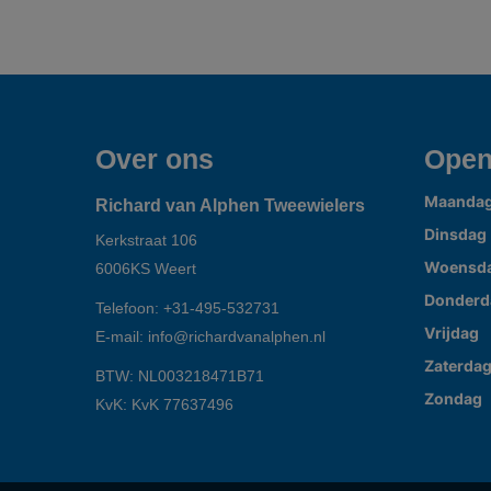
Over ons
Open
Maanda
Richard van Alphen Tweewielers
Dinsdag
Kerkstraat 106
Woensd
6006KS
Weert
Donderd
Telefoon:
+31-495-532731
Vrijdag
E-mail:
info@richardvanalphen.nl
Zaterda
BTW: NL003218471B71
Zondag
KvK: KvK 77637496