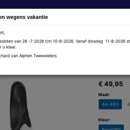
en wegens vakantie
nt,
 gesloten van 28 -7-2026 t/m 10-8-2026. Vanaf dinsdag 11-8-2026 st
Over ons
Aanbiedingen
Werkplaats
Contact
 u klaar.
hard van Alphen Tweewielers
rbon l
€ 49,95
Maat:
44-46.5
4
Kleur:
Rood/Wit