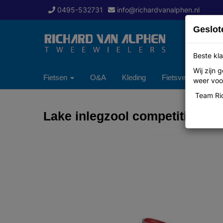
0495-532731
info@richardvanalphen.nl
Geslot
Beste kla
Wij zijn
Fietsen
O&A
Kleding
Fietsverzekering
weer voor
Team Ric
Lake inlegzool competition ca