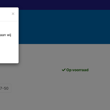
×
aan wij
Op voorraad
7-50