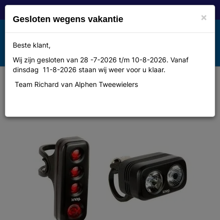
×
Gesloten wegens vakantie
Toggle
Beste klant,
MENU
navigation
Wij zijn gesloten van 28 -7-2026 t/m 10-8-2026. Vanaf
dinsdag 11-8-2026 staan wij weer voor u klaar.
Team Richard van Alphen Tweewielers
Knog Blinder Road 250 - Twinpack
- Black - New16