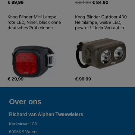
€ 99,99
€ 84,99
€ 84,90
Knog Blinder Mini Lampe, 
Knog Blinder Outdoor 400 
rote LED, Niner, black ohne 
Helmlampe, weiße LED, 
deutsches Prüfzeichen -
pewter !!! kein Verkauf in
€ 29,99
€ 99,99
Over ons
Richard van Alphen Tweewielers
Kerkstraat 106
6006KS
Weert