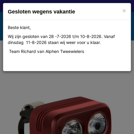
×
Gesloten wegens vakantie
Toggle
Beste klant,
MENU
navigation
Wij zijn gesloten van 28 -7-2026 t/m 10-8-2026. Vanaf
dinsdag 11-8-2026 staan wij weer voor u klaar.
Team Richard van Alphen Tweewielers
Knog Blinder Road 250 - Ruby -
New16