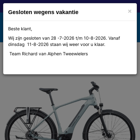
×
Gesloten wegens vakantie
Toggle
Beste klant,
MENU
navigation
Wij zijn gesloten van 28 -7-2026 t/m 10-8-2026. Vanaf
dinsdag 11-8-2026 staan wij weer voor u klaar.
Team Richard van Alphen Tweewielers
Hercules Rob SL F5 Heren titanium
grijs glanzend 58cm 2026