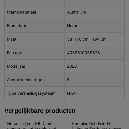
Framemateriaal
Aluminium
Frametype
Heren
Maat
58: 176 cm - 194 cm
Ean upc
4063519059828
Modeljaar
2026
Aantal versnellingen
5
Type versnellingssysteem
NAAF
Vergelijkbare producten
Hercules Lyon I-8 Dames 
Hercules Rob Fold F5 
monotube nutria gold-matt 
Ultimacy Bordeaux-glossy 