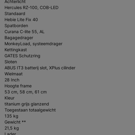
Achterlicht
Hercules RZ-100, COB-LED
Standaard
Hebie Lite Fix 40
Spatborden
Curana C-lite 55, AL
Bagagedrager
MonkeyLoad, systeemdrager
Kettingkast
GATES Schutzring
Sloten
ABUS IT3 batterij slot, XPlus cilinder
Wielmaat
28 Inch
Hoogte frame
53 cm, 58 cm, 61 cm
Kleur
titanium grijs glanzend
Toegestaan totaalgewicht
135 kg
Gewicht **
21,5 kg
Lader