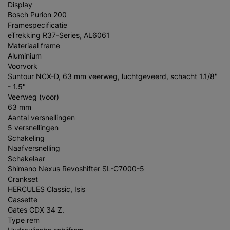
Display
Bosch Purion 200
Framespecificatie
eTrekking R37-Series, AL6061
Materiaal frame
Aluminium
Voorvork
Suntour NCX-D, 63 mm veerweg, luchtgeveerd, schacht 1.1/8"
- 1.5"
Veerweg (voor)
63 mm
Aantal versnellingen
5 versnellingen
Schakeling
Naafversnelling
Schakelaar
Shimano Nexus Revoshifter SL-C7000-5
Crankset
HERCULES Classic, Isis
Cassette
Gates CDX 34 Z.
Type rem