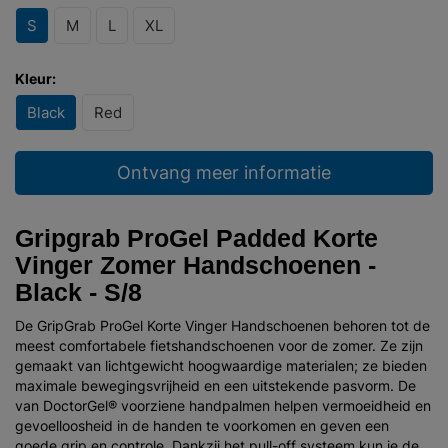
S
M
L
XL
Kleur:
Black
Red
Ontvang meer informatie
Gripgrab ProGel Padded Korte
Vinger Zomer Handschoenen -
Black - S/8
De GripGrab ProGel Korte Vinger Handschoenen behoren tot de
meest comfortabele fietshandschoenen voor de zomer. Ze zijn
gemaakt van lichtgewicht hoogwaardige materialen; ze bieden
maximale bewegingsvrijheid en een uitstekende pasvorm. De
van DoctorGel® voorziene handpalmen helpen vermoeidheid en
gevoelloosheid in de handen te voorkomen en geven een
goede grip en controle. Dankzij het pull-off systeem kun je de