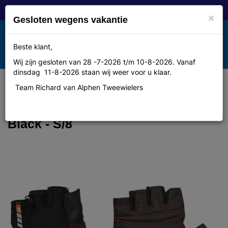
×
Gesloten wegens vakantie
Toggle
Beste klant,
MENU
navigation
Wij zijn gesloten van 28 -7-2026 t/m 10-8-2026. Vanaf
dinsdag 11-8-2026 staan wij weer voor u klaar.
Team Richard van Alphen Tweewielers
Gripgrab ProGel Padded Korte
Vinger Zomer Handschoenen -
Black - S/8