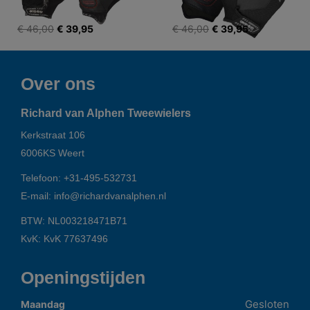
€ 46,00
€ 39,95
€ 46,00
€ 39,95
Over ons
Richard van Alphen Tweewielers
Kerkstraat 106
6006KS
Weert
Telefoon:
+31-495-532731
E-mail:
info@richardvanalphen.nl
BTW: NL003218471B71
KvK: KvK 77637496
Openingstijden
Gesloten
Maandag