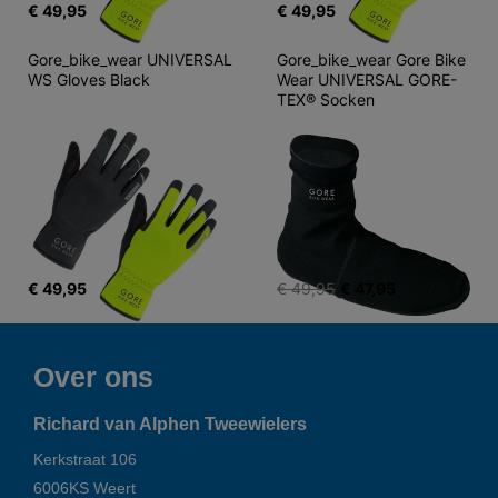
€ 49,95
€ 49,95
Gore_bike_wear UNIVERSAL 
Gore_bike_wear Gore Bike 
WS Gloves Black
Wear UNIVERSAL GORE-
TEX® Socken
€ 49,95
€ 49,95
€ 47,95
Over ons
Richard van Alphen Tweewielers
Kerkstraat 106
6006KS
Weert