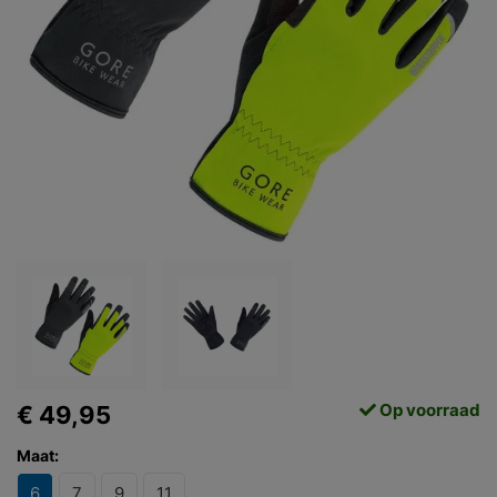
Op voorraad
€ 49,95
Maat:
6
7
9
11