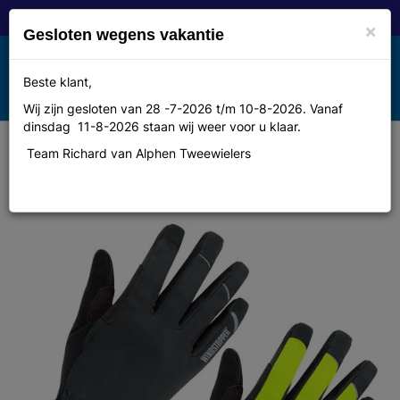
×
Gesloten wegens vakantie
Toggle
Beste klant,
MENU
navigation
Wij zijn gesloten van 28 -7-2026 t/m 10-8-2026. Vanaf
dinsdag 11-8-2026 staan wij weer voor u klaar.
Team Richard van Alphen Tweewielers
Gore_bike_wear UNIVERSAL WS
Gloves Black