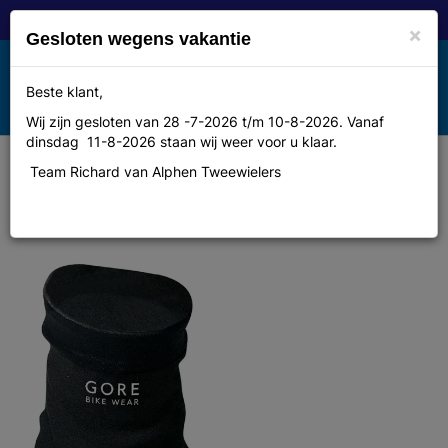
×
Gesloten wegens vakantie
Toggle
Beste klant,
MENU
navigation
Wij zijn gesloten van 28 -7-2026 t/m 10-8-2026. Vanaf
dinsdag 11-8-2026 staan wij weer voor u klaar.
Team Richard van Alphen Tweewielers
Gore_bike_wear UNIVERSAL
GORE-TEX® Socken