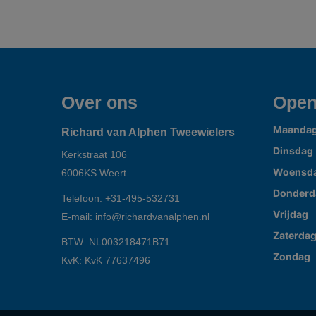
Over ons
Open
Maanda
Richard van Alphen Tweewielers
Dinsdag
Kerkstraat 106
Woensd
6006KS
Weert
Donderd
Telefoon:
+31-495-532731
Vrijdag
E-mail:
info@richardvanalphen.nl
Zaterda
BTW: NL003218471B71
Zondag
KvK: KvK 77637496