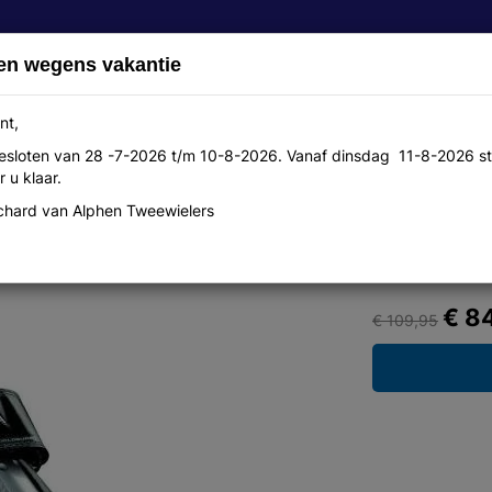
en wegens vakantie
nt,
 gesloten van 28 -7-2026 t/m 10-8-2026. Vanaf dinsdag 11-8-2026 st
Over ons
Aanbiedingen
Werkplaats
Contact
 u klaar.
hard van Alphen Tweewielers
lver/wit mtb collectie 2014 m
€ 8
€ 109,95