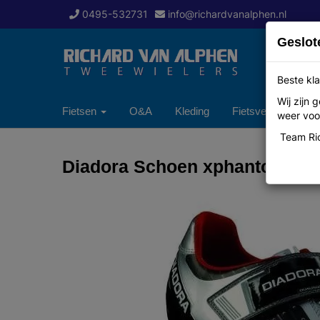
0495-532731
info@richardvanalphen.nl
Geslot
Beste kla
Wij zijn
Fietsen
O&A
Kleding
Fietsverzekering
weer voor
Team Ric
Diadora Schoen xphantom zw/zi