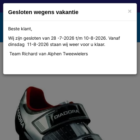
×
Gesloten wegens vakantie
Toggle
Beste klant,
MENU
navigation
Wij zijn gesloten van 28 -7-2026 t/m 10-8-2026. Vanaf
dinsdag 11-8-2026 staan wij weer voor u klaar.
Team Richard van Alphen Tweewielers
Diadora Schoen xphantom
zw/zilver/wit mtb collectie 2014 m