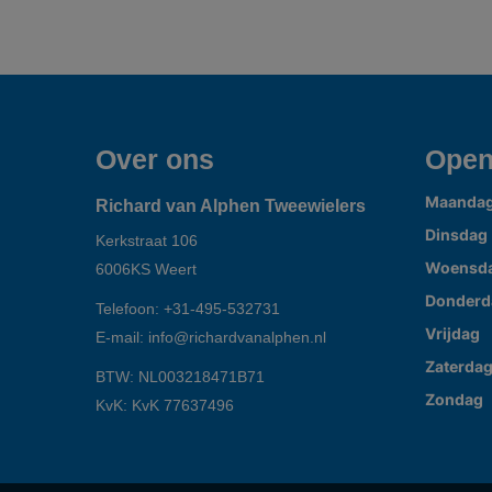
Over ons
Open
Maanda
Richard van Alphen Tweewielers
Dinsdag
Kerkstraat 106
Woensd
6006KS
Weert
Donderd
Telefoon:
+31-495-532731
Vrijdag
E-mail:
info@richardvanalphen.nl
Zaterda
BTW: NL003218471B71
Zondag
KvK: KvK 77637496