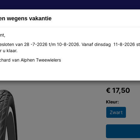
en wegens vakantie
nt,
 gesloten van 28 -7-2026 t/m 10-8-2026. Vanaf dinsdag 11-8-2026 st
Over ons
Aanbiedingen
Werkplaats
Contact
 u klaar.
hard van Alphen Tweewielers
635 kg b/b hs392
€ 17,50
Kleur:
Zwart