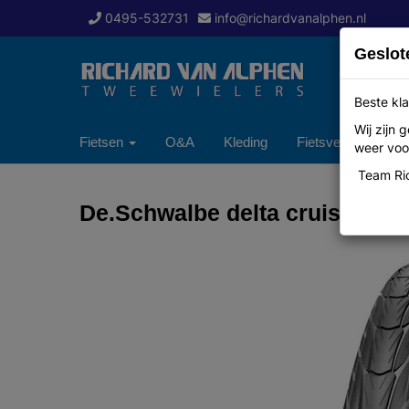
0495-532731
info@richardvanalphen.nl
Geslot
Beste kla
Wij zijn
Fietsen
O&A
Kleding
Fietsverzekering
weer voor
Team Ric
De.Schwalbe delta cruiser 40-