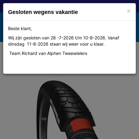
×
Gesloten wegens vakantie
Toggle
Beste klant,
MENU
navigation
Wij zijn gesloten van 28 -7-2026 t/m 10-8-2026. Vanaf
dinsdag 11-8-2026 staan wij weer voor u klaar.
Team Richard van Alphen Tweewielers
Cheng shin tyre CST btb Zeppelin
28 x 2.00 zw refl