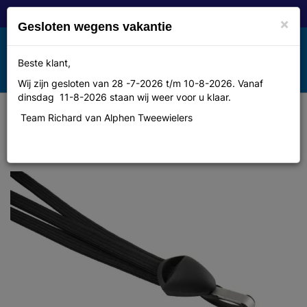
×
Gesloten wegens vakantie
Toggle
Beste klant,
MENU
navigation
Wij zijn gesloten van 28 -7-2026 t/m 10-8-2026. Vanaf
dinsdag 11-8-2026 staan wij weer voor u klaar.
Team Richard van Alphen Tweewielers
Binder Cordo trio haak rvs zwart /
zwart / zwart op kaart