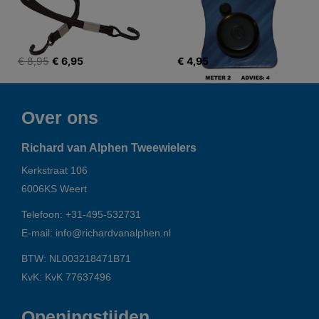
€ 8,95
€ 6,95
€ 4,95
Over ons
Richard van Alphen Tweewielers
Kerkstraat 106
6006KS
Weert
Telefoon:
+31-495-532731
E-mail:
info@richardvanalphen.nl
BTW: NL003218471B71
KvK: KvK 77637496
Openingstijden