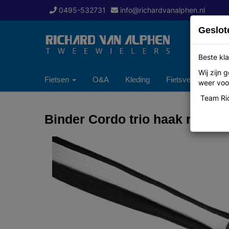
0495-532731
info@richardvanalphen.nl
Geslot
Beste kla
Wij zijn
Fietsen
O&A
Kleding
Fietsverzekering
weer voor
Team Ric
Binder Cordo trio haak rvs zwar