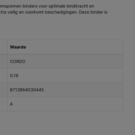
 omsponnen binders voor optimale bindkracht en
extra veilig en voorkomt beschadigingen. Deze binder is
.
Waarde
CORDO
0.19
8712864030445
A