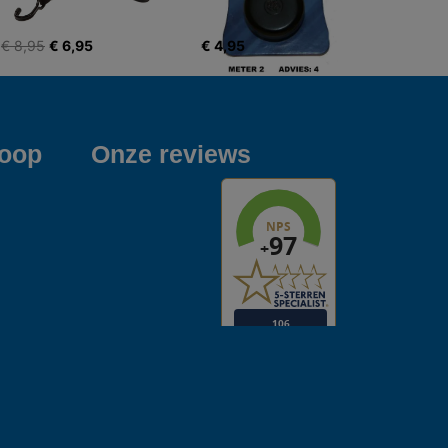
€ 8,95
€ 6,95
€ 4,95
koop
Onze reviews