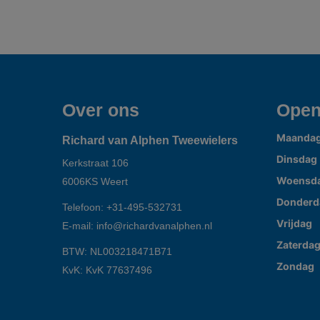
Over ons
Open
Maanda
Richard van Alphen Tweewielers
Dinsdag
Kerkstraat 106
Woensd
6006KS
Weert
Donderd
Telefoon:
+31-495-532731
Vrijdag
E-mail:
info@richardvanalphen.nl
Zaterda
BTW: NL003218471B71
Zondag
KvK: KvK 77637496