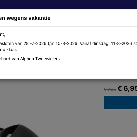
en wegens vakantie
nt,
 gesloten van 28 -7-2026 t/m 10-8-2026. Vanaf dinsdag 11-8-2026 st
Over ons
Aanbiedingen
Werkplaats
Contact
 u klaar.
hard van Alphen Tweewielers
t / wit / zwart op kaart
€ 6,9
€ 7,95