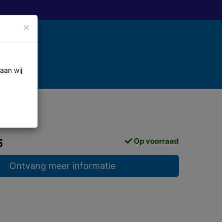
×
aan wij
Op voorraad
5
Ontvang meer informatie