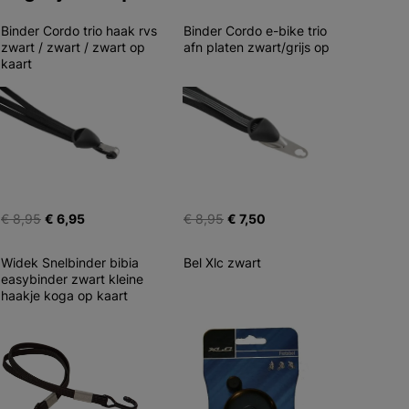
Binder Cordo trio haak rvs 
Binder Cordo e-bike trio 
zwart / zwart / zwart op 
afn platen zwart/grijs op
kaart
€ 8,95
€ 6,95
€ 8,95
€ 7,50
Widek Snelbinder bibia 
Bel Xlc zwart
easybinder zwart kleine 
haakje koga op kaart