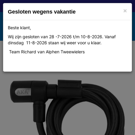
×
Gesloten wegens vakantie
Toggle
Beste klant,
MENU
navigation
Wij zijn gesloten van 28 -7-2026 t/m 10-8-2026. Vanaf
dinsdag 11-8-2026 staan wij weer voor u klaar.
Team Richard van Alphen Tweewielers
AXA Spiraalkabelsleutelslot
Newton 180/15 m/univer houder