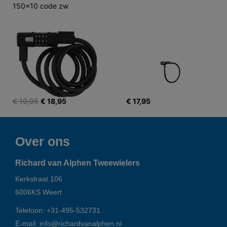
150x10 code zw
€ 19,95
€ 18,95
€ 17,95
Over ons
Richard van Alphen Tweewielers
Kerkstraat 106
6006KS
Weert
Telefoon:
+31-495-532731
E-mail:
info@richardvanalphen.nl