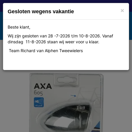
×
Gesloten wegens vakantie
Toggle
Beste klant,
MENU
navigation
Wij zijn gesloten van 28 -7-2026 t/m 10-8-2026. Vanaf
dinsdag 11-8-2026 staan wij weer voor u klaar.
Team Richard van Alphen Tweewielers
Axa kopl 605 holland mod chr