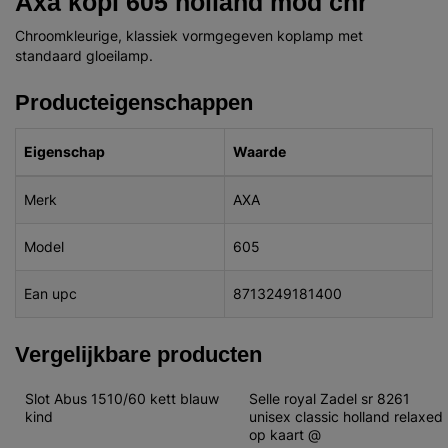
Axa kopl 605 holland mod chr
Chroomkleurige, klassiek vormgegeven koplamp met
standaard gloeilamp.
Producteigenschappen
Eigenschap
Waarde
Merk
AXA
Model
605
Ean upc
8713249181400
Vergelijkbare producten
Slot Abus 1510/60 kett blauw 
Selle royal Zadel sr 8261 
kind
unisex classic holland relaxed 
op kaart @