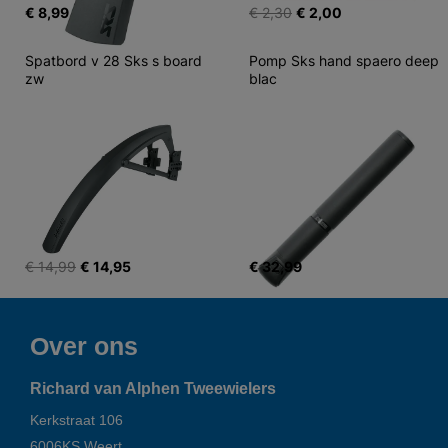
€ 8,99
€ 2,30
€ 2,00
Spatbord v 28 Sks s board 
Pomp Sks hand spaero deep 
zw
blac
€ 14,99
€ 14,95
€ 32,99
Over ons
Richard van Alphen Tweewielers
Kerkstraat 106
6006KS
Weert