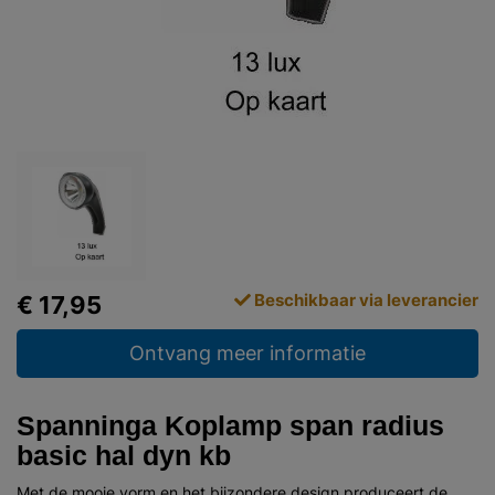
Beschikbaar via leverancier
€ 17,95
Ontvang meer informatie
Spanninga Koplamp span radius
basic hal dyn kb
Met de mooie vorm en het bijzondere design produceert de