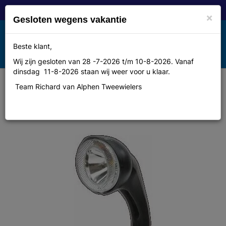
×
Gesloten wegens vakantie
Toggle
Beste klant,
MENU
navigation
Wij zijn gesloten van 28 -7-2026 t/m 10-8-2026. Vanaf
dinsdag 11-8-2026 staan wij weer voor u klaar.
Team Richard van Alphen Tweewielers
Spanninga Koplamp span radius
basic hal dyn kb