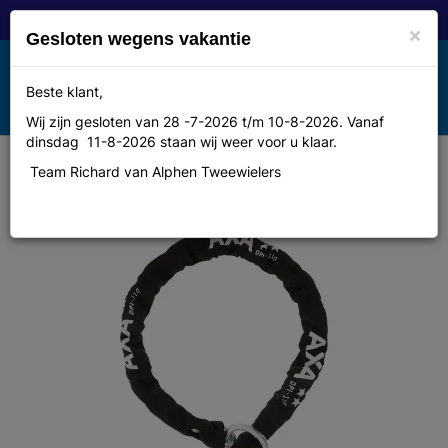
×
Gesloten wegens vakantie
Toggle
Beste klant,
MENU
navigation
Wij zijn gesloten van 28 -7-2026 t/m 10-8-2026. Vanaf
dinsdag 11-8-2026 staan wij weer voor u klaar.
Team Richard van Alphen Tweewielers
Axa insteek ketting DPI PI 110/8