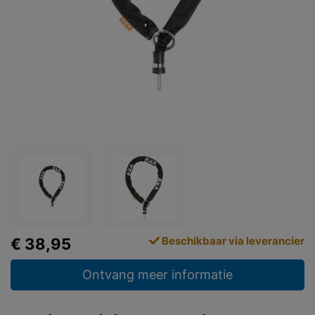
Beschikbaar via leverancier
€ 38,95
Ontvang meer informatie