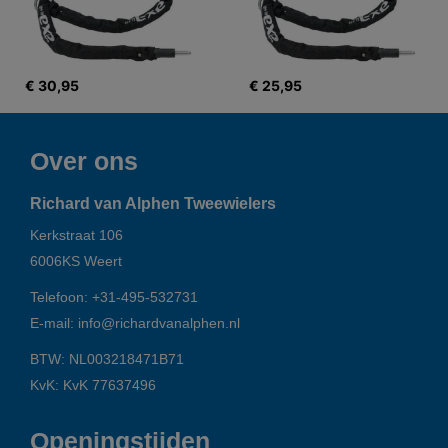
€ 30,95
€ 25,95
Over ons
Richard van Alphen Tweewielers
Kerkstraat 106
6006KS
Weert
Telefoon:
+31-495-532731
E-mail:
info@richardvanalphen.nl
BTW: NL003218471B71
KvK: KvK 77637496
Openingstijden