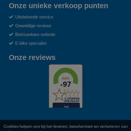
Onze unieke verkoop punten
Uitstekende service
Geweldige reviews
Betrouwbare website
E-bike specialist
Onze reviews
© 2026 Richard van Alphen. Ondersteund door
SitePack ®
Cookies helpen ons bij het leveren, beschermen en verbeteren van