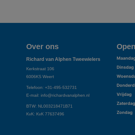
Over ons
Open
Maanda
Richard van Alphen Tweewielers
Dinsdag
Kerkstraat 106
Woensd
6006KS
Weert
Donderd
Telefoon:
+31-495-532731
Vrijdag
E-mail:
info@richardvanalphen.nl
Zaterda
BTW: NL003218471B71
Zondag
KvK: KvK 77637496