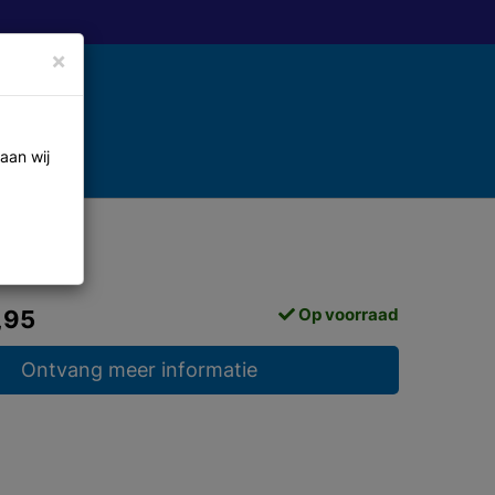
×
aan wij
Op voorraad
,95
Ontvang meer informatie