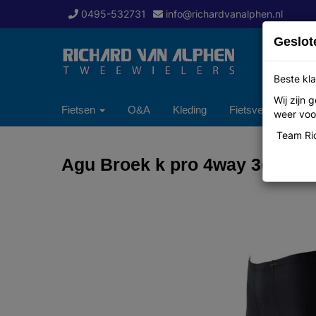
0495-532731
info@richardvanalphen.nl
Geslot
Beste kla
Wij zijn
Fietsen
O&A
Kleding
Fietsverzekering
weer voor
Team Ric
Agu Broek k pro 4way 3d zwar