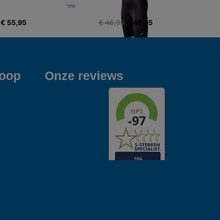
€ 55,95
€ 46,99
€ 46,95
koop
Onze reviews