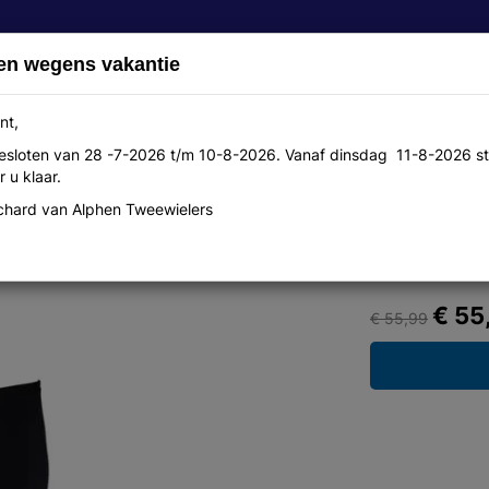
en wegens vakantie
nt,
 gesloten van 28 -7-2026 t/m 10-8-2026. Vanaf dinsdag 11-8-2026 st
Over ons
Aanbiedingen
Werkplaats
Contact
 u klaar.
hard van Alphen Tweewielers
t xxl
€ 55
€ 55,99