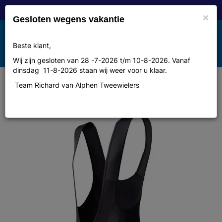
×
Gesloten wegens vakantie
Toggle
Beste klant,
MENU
navigation
Wij zijn gesloten van 28 -7-2026 t/m 10-8-2026. Vanaf
dinsdag 11-8-2026 staan wij weer voor u klaar.
Team Richard van Alphen Tweewielers
Agu Broek k bret base zwart m