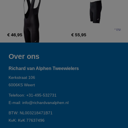
€ 46,95
€ 55,95
Over ons
Richard van Alphen Tweewielers
Kerkstraat 106
6006KS
Weert
Telefoon:
+31-495-532731
E-mail:
info@richardvanalphen.nl
BTW: NL003218471B71
KvK: KvK 77637496