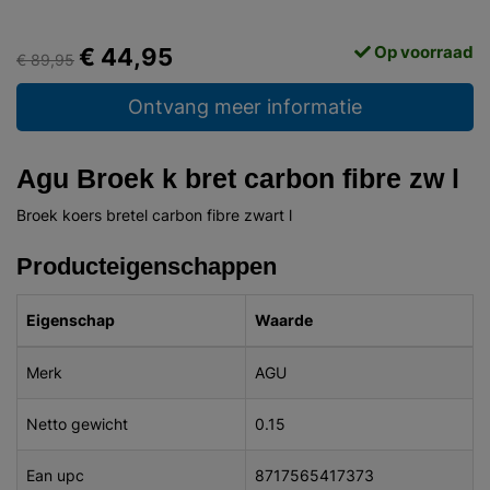
Op voorraad
€ 44,95
€ 89,95
Ontvang meer informatie
Agu Broek k bret carbon fibre zw l
Broek koers bretel carbon fibre zwart l
Producteigenschappen
Eigenschap
Waarde
Merk
AGU
Netto gewicht
0.15
Ean upc
8717565417373