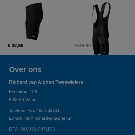
€ 32,95
€ 46,99
€ 46,95
Over ons
Richard van Alphen Tweewielers
Kerkstraat 106
6006KS
Weert
Telefoon:
+31-495-532731
E-mail:
info@richardvanalphen.nl
BTW: NL003218471B71