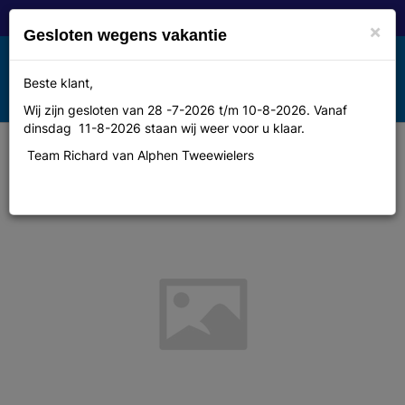
×
Gesloten wegens vakantie
Toggle
Beste klant,
MENU
navigation
Wij zijn gesloten van 28 -7-2026 t/m 10-8-2026. Vanaf
dinsdag 11-8-2026 staan wij weer voor u klaar.
Team Richard van Alphen Tweewielers
Agu Broek k bret carbon fibre zw l