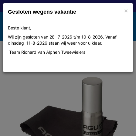
×
Gesloten wegens vakantie
Toggle
Beste klant,
MENU
navigation
Wij zijn gesloten van 28 -7-2026 t/m 10-8-2026. Vanaf
dinsdag 11-8-2026 staan wij weer voor u klaar.
Team Richard van Alphen Tweewielers
Agu Brildl lens cleaner spray 30ml
+ micro vezel doekj