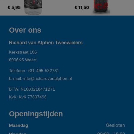
€ 5,95
€ 11,50
Over ons
Richard van Alphen Tweewielers
Kerkstraat 106
6006KS
Weert
Telefoon:
+31-495-532731
E-mail:
info@richardvanalphen.nl
BTW: NL003218471B71
KvK: KvK 77637496
Openingstijden
Gesloten
Maandag