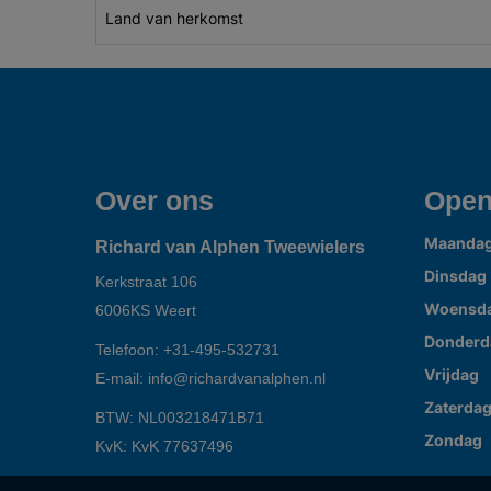
Land van herkomst
Over ons
Open
Maanda
Richard van Alphen Tweewielers
Dinsdag
Kerkstraat 106
Woensd
6006KS
Weert
Donderd
Telefoon:
+31-495-532731
Vrijdag
E-mail:
info@richardvanalphen.nl
Zaterda
BTW: NL003218471B71
Zondag
KvK: KvK 77637496