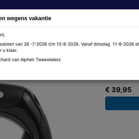
en wegens vakantie
nt,
 gesloten van 28 -7-2026 t/m 10-8-2026. Vanaf dinsdag 11-8-2026 st
Over ons
Aanbiedingen
Werkplaats
Contact
 u klaar.
hard van Alphen Tweewielers
 ART 2
€ 39,95