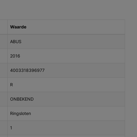
Waarde
ABUS
2016
4003318396977
R
ONBEKEND
Ringsloten
1