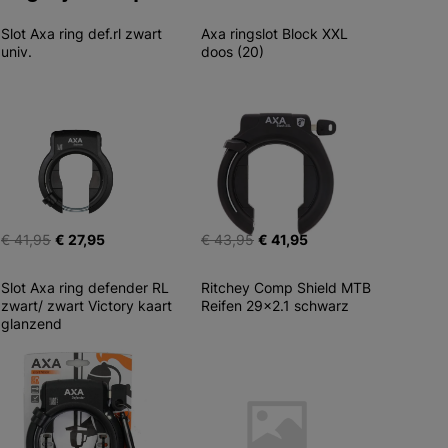
Slot Axa ring def.rl zwart 
Axa ringslot Block XXL 
univ.
doos (20)
€ 41,95
€ 27,95
€ 43,95
€ 41,95
Slot Axa ring defender RL 
Ritchey Comp Shield MTB 
zwart/ zwart Victory kaart 
Reifen 29x2.1 schwarz
glanzend