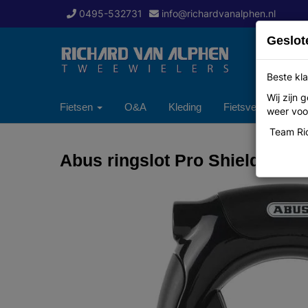
0495-532731
info@richardvanalphen.nl
Geslot
Beste kla
Wij zijn
Fietsen
O&A
Kleding
Fietsverzekering
weer voor
Team Ric
Abus ringslot Pro Shield 5850