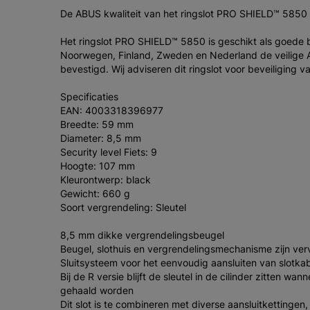
De ABUS kwaliteit van het ringslot PRO SHIELD™ 5850 w
Het ringslot PRO SHIELD™ 5850 is geschikt als goede b
Noorwegen, Finland, Zweden en Nederland de veilige AB
bevestigd. Wij adviseren dit ringslot voor beveiliging v
Specificaties
EAN: 4003318396977
Breedte: 59 mm
Diameter: 8,5 mm
Security level Fiets: 9
Hoogte: 107 mm
Kleurontwerp: black
Gewicht: 660 g
Soort vergrendeling: Sleutel
8,5 mm dikke vergrendelingsbeugel
Beugel, slothuis en vergrendelingsmechanisme zijn ver
Sluitsysteem voor het eenvoudig aansluiten van slotkabel
Bij de R versie blijft de sleutel in de cilinder zitten wa
gehaald worden
Dit slot is te combineren met diverse aansluitkettinge