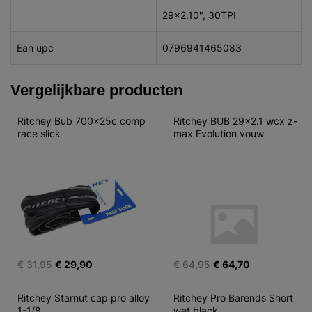
29x2.10", 30TPI
Ean upc
0796941465083
Vergelijkbare producten
Ritchey Bub 700x25c comp 
Ritchey BUB 29x2.1 wcx z-
race slick
max Evolution vouw
€ 31,95
€ 29,90
€ 64,95
€ 64,70
Ritchey Starnut cap pro alloy 
Ritchey Pro Barends Short 
1-1/8
wet black