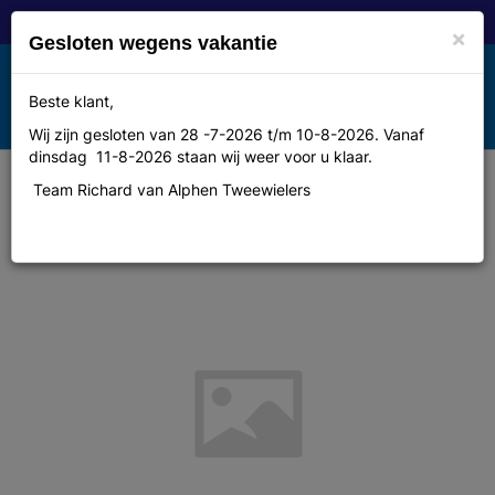
×
Gesloten wegens vakantie
Toggle
Beste klant,
MENU
navigation
Wij zijn gesloten van 28 -7-2026 t/m 10-8-2026. Vanaf
dinsdag 11-8-2026 staan wij weer voor u klaar.
Team Richard van Alphen Tweewielers
Ritchey Comp Shield MTB Reifen
29x2.1 schwarz