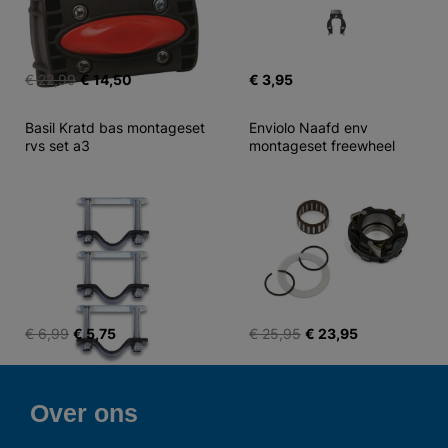
€ 22,99
€ 14,50
€ 3,95
Basil Kratd bas montageset 
Enviolo Naafd env 
rvs set a3
montageset freewheel
€ 6,99
€ 5,75
€ 25,95
€ 23,95
Over ons