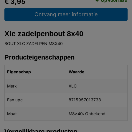
Op voorraad
€ 3,95
Ontvang meer informatie
Xlc zadelpenbout 8x40
BOUT XLC ZADELPEN M8X40
Producteigenschappen
Eigenschap
Waarde
Merk
XLC
Ean upc
8715957013738
Maat
M8x40: Onbekend
Vergelijkbare producten