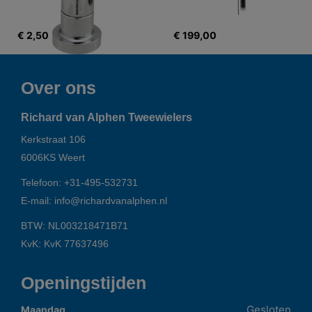
€ 2,50
€ 199,00
Over ons
Richard van Alphen Tweewielers
Kerkstraat 106
6006KS
Weert
Telefoon:
+31-495-532731
E-mail:
info@richardvanalphen.nl
BTW: NL003218471B71
KvK: KvK 77637496
Openingstijden
Gesloten
Maandag